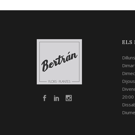
ELS
Dillun
Dimart
Dimec
Dijous
Divend
20:00
Dissa
Diume