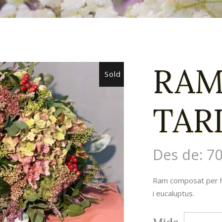
RAM
Sold
TAR
Des de:
70
Ram composat per ho
i eucaluptus.