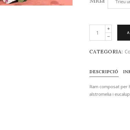
Mida
Trieu u
Quantity
A
CATEGORIA:
Co
DESCRIPCIÓ
IN
Ram composat per h
alstromelia i eucalup