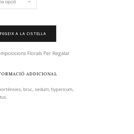
na opció
FEGEIX A LA CISTELLA
mposicions Florals Per Regalar
FORMACIÓ ADDICIONAL
ortènsies, bruc, sedum, hypericum,
tus.