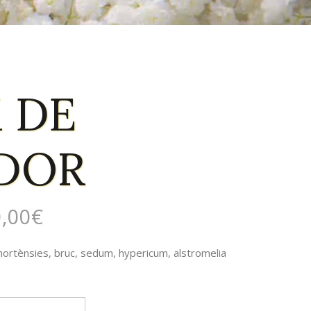
 DE
DOR
,00
€
rtènsies, bruc, sedum, hypericum, alstromelia