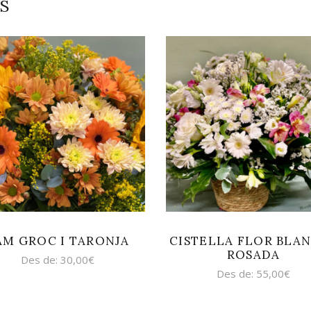
S
SELECCIONA
SELECCIONA
OPCIONS
OPCIONS
AM GROC I TARONJA
CISTELLA FLOR BLAN
ROSADA
Des de:
30,00
€
Des de:
55,00
€