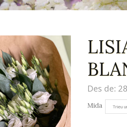
LIS
BLA
Des de:
28
Mida
Trieu u