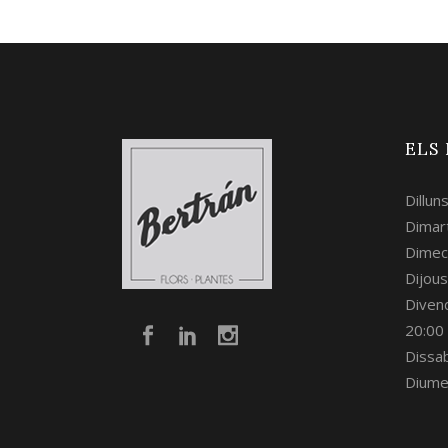
ELS
Dillun
Dimart
Dimec
Dijous
Divend
20:00
Dissa
Diume