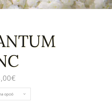
IANTUM
NC
,00
€
na opció