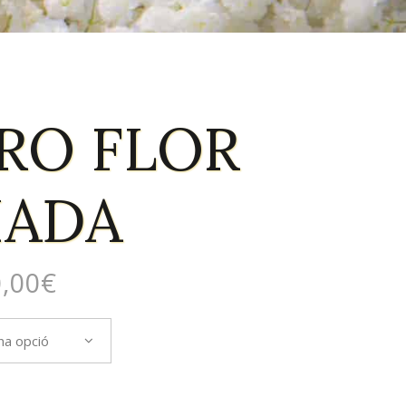
RO FLOR
IADA
,00
€
na opció