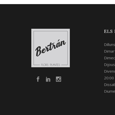
ELS
Dillun
Dimart
Dimec
Dijous
Divend
20:00
Dissa
Diume