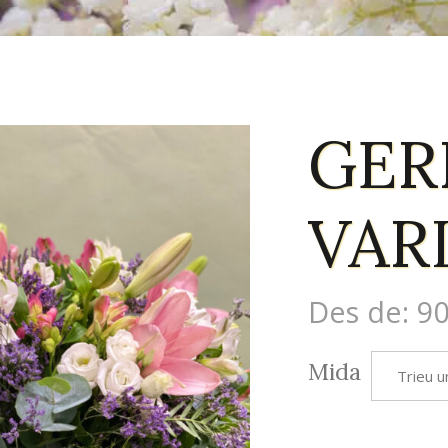
GER
VAR
Des de:
90
Mida
Trieu u