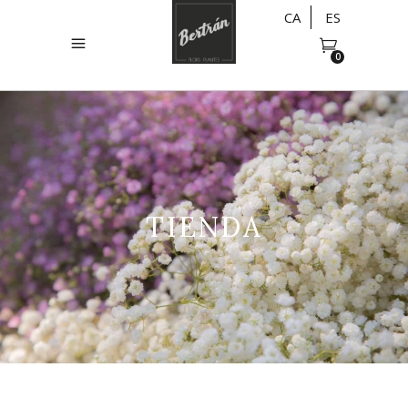
CA
ES
0
TIENDA