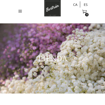
CA
ES
0
TIENDA